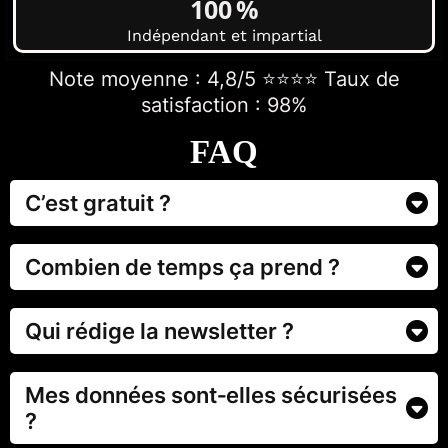
100 %
Indépendant et impartial
Note moyenne : 4,8/5
⭐️⭐️⭐️⭐️
Taux de
satisfaction : 98%
FAQ
C’est gratuit ?
Oui. Vous recevez notre newsletter par email sans
frais. Vous pouvez vous désabonner à tout moment.
Combien de temps ça prend ?
Moins de cinq minutes par semaine pour rester informé
et prendre des décisions éclairées.
Qui rédige la newsletter ?
Nos experts financiers et journalistes spécialisés.
Mes données sont‑elles sécurisées
?
Oui. Nous respectons votre vie privée et ne partageons